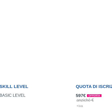
SKILL LEVEL
QUOTA DI ISCRI
597€
BASIC LEVEL
OFFERTA
anzichè €
+iva