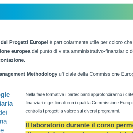
dei Progetti Europei
è particolarmente utile per coloro che
zione europea
dal punto di vista amministrativo-finanziario d
contazione
.
anagement Methodology
ufficiale della Commissione Euro
gie
Nella fase formativa i partecipanti approfondiranno i crite
iaria
finanziari e gestionali con i quali la Commissione Europ
controlla i progetti a valere sui diversi programmi.
dei
ina
Il laboratorio durante il corso perm
le